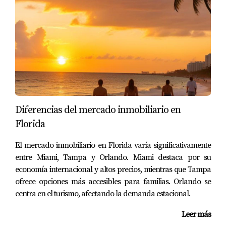
que sean resistentes a la corrosión y al agua,
minimizando el daño a largo plazo.
Además, los planes de urbanismo buscan integrar
espacios verdes que actúan como sistemas naturales
para absorber agua, mejorando la calidad de vida y
aumentando la resiliencia de las comunidades. La
colaboración entre autoridades locales, desarrolladores
y ciudadanos es vital para crear un entorno urbano que
Diferencias del mercado inmobiliario en
pueda resistir los impactos del cambio climático.
Florida
ESTUDIOS DE CASO
El mercado inmobiliario en Florida varía significativamente
entre Miami, Tampa y Orlando. Miami destaca por su
economía internacional y altos precios, mientras que Tampa
Para ilustrar el impacto del cambio climático en el
ofrece opciones más accesibles para familias. Orlando se
desarrollo inmobiliario en Miami, examinemos algunos
centra en el turismo, afectando la demanda estacional.
estudios de caso que resaltan tanto los retos como las
Leer más
soluciones implementadas.