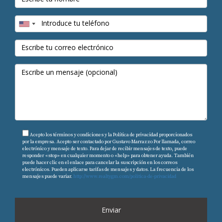
¿Cómo se están preparando los
desarrolladores para el futuro?
Los desarrolladores se están enfocando en la
sostenibilidad y la resiliencia. Esto incluye la
implementación de tecnologías innovadoras, la
construcción de edificios más altos y la inversión en
infraestructura verde.
¿Qué papel juegan las políticas
gubernamentales en la adaptación al cambio
climático?
Acepto los términos y condiciones y la Política de privacidad proporcionados
por la empresa. Acepto ser contactado por Gustavo Marrazzo Por llamada, correo
electrónico y mensaje de texto. Para dejar de recibir mensajes de texto, puede
Las políticas gubernamentales son esenciales para
responder «stop» en cualquier momento o «help» para obtener ayuda. También
puede hacer clic en el enlace para cancelar la suscripción en los correos
establecer normas que fomenten la construcción
electrónicos. Pueden aplicarse tarifas de mensajes y datos. La frecuencia de los
mensajes puede variar.
http://www.realtygm.com/politica-de-privacidad
sostenible, así como para dirigir recursos hacia
proyectos que mejoren la resiliencia de las comunidades
frente al cambio climático.
Enviar