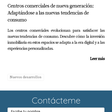
las propiedades en Miami?
Centros comerciales de nueva generación:
El cambio climático está influyendo en los valores de las
Adaptándose a las nuevas tendencias de
propiedades de manera directa. Las áreas más
consumo
vulnerables a inundaciones y fenómenos meteorológicos
Los centros comerciales evolucionan para satisfacer las
severos pueden ver una disminución en su valor,
nuevas tendencias de consumo. Descubre cómo la inversión
mientras que las propiedades en áreas resilientes pueden
inmobiliaria en estos espacios se adapta a la era digital y a las
experimentar una apreciación.
experiencias personalizadas.
¿Qué pueden hacer los propietarios de
Leer más
viviendas para proteger sus propiedades del
cambio climático?
Los propietarios pueden realizar mejoras en la
Nuevos desarrollos
infraestructura, como la elevación de su casa, la
instalación de sistemas de drenaje eficientes y la elección
Contácteme
de materiales de construcción sostenibles que puedan
resistir condiciones climáticas extremas.