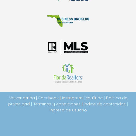
asesorar a inversionistas, compradores, vendedores e
inquilinos en el mercado inmobiliario del sur de Florida.
Con amplia experiencia en condominios, casas
unifamiliares y nuevos desarrollos en Miami Beach,
Sunny Isles Beach, Bal Harbor, Hallandale, Fort
Lauderdale y otras áreas, Gustavo se dedica a ayudar a
personas como tú a encontrar la propiedad o negocio
ideal en Miami, Broward, Palm Beach, Orlando y Naples.
Contactalo a trave de su
tarjeta electronica de negocios
.
Volver arriba
|
Facebook
|
Instagram
|
YouTube
|
Política de
privacidad
|
Términos y condiciones
|
Índice de contenidos
|
Ingreso de usuario