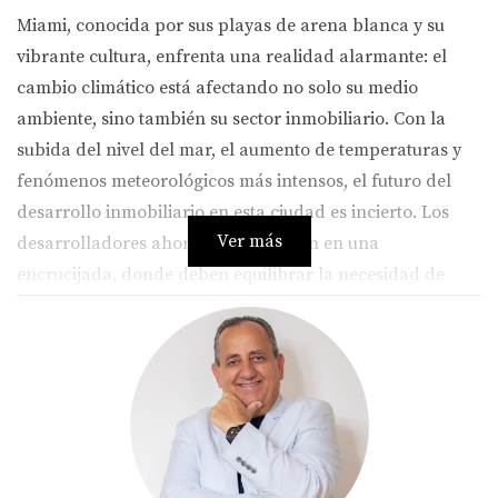
Miami, conocida por sus playas de arena blanca y su
vibrante cultura, enfrenta una realidad alarmante: el
cambio climático está afectando no solo su medio
ambiente, sino también su sector inmobiliario. Con la
subida del nivel del mar, el aumento de temperaturas y
fenómenos meteorológicos más intensos, el futuro del
desarrollo inmobiliario en esta ciudad es incierto. Los
Ver más
desarrolladores ahora se encuentran en una
encrucijada, donde deben equilibrar la necesidad de
construir con la responsabilidad de proteger el medio
ambiente y la comunidad. Este desafío requiere un
enfoque innovador y proactivo que no solo considere el
presente, sino que también mire hacia el futuro.
RIESGOS DEL CAMBIO