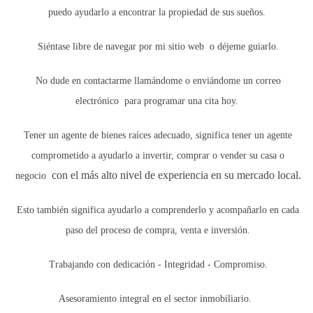
las tormentas tropicales ponen en peligro tanto la
puedo ayudarlo a encontrar la propiedad de sus sueños.
vida humana como los activos inmobiliarios, lo que
puede resultar en pérdidas económicas
Siéntase libre de navegar por mi sitio web o déjeme guiarlo.
significativas.
Desplazamiento de Población:
Las comunidades
afectadas por el cambio climático pueden verse
No dude en contactarme llamándome o enviándome un correo
obligadas a abandonar sus hogares, afectando el
electrónico
para programar una cita hoy.
mercado inmobiliario y creando desafíos sociales.
Tener un agente de bienes raíces adecuado, significa tener un agente
“La anticipación de estos riesgos no solo es
comprometido a ayudarlo a invertir, comprar o vender su casa o
crucial para la preservación del entorno, sino
también para asegurar un retorno de la
con el más alto nivel de experiencia en su mercado local.
negocio
inversión sostenible en el sector
inmobiliario.”
Esto también significa ayudarlo a comprenderlo y acompañarlo en cada
paso del proceso de compra, venta e inversión.
ESTRATEGIAS DE ADAPTACIÓN
Trabajando con dedicación - Integridad - Compromiso.
EN EL DESARROLLO
Asesoramiento integral en el sector inmobiliario.
INMOBILIARIO