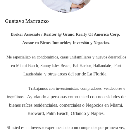
CLIMÁTICO EN MIAMI
Los riesgos asociados con el cambio climático en Miami
Gustavo Marrazzo
son múltiples y complejos. En primer lugar, la elevación
del nivel del mar amenaza la infraestructura existente y
Broker Associate /
Realtor @ Grand Realty Of America Corp.
futura, poniendo en riesgo no solo las propiedades, sino
Asesor en Bienes Inmuebles, Inversión y Negocios.
también la economía de la región. Además, los eventos
climáticos extremos, como huracanes y tormentas, están
Me especializo en condominios, casas unifamiliares y nuevos desarrollos
volviéndose más frecuentes y severos, incrementando la
en Miami Beach, Sunny Isles Beach, Bal Harbor, Hallandale,
Fort
vulnerabilidad de las edificaciones.
y otras areas del sur de La Florida.
Lauderdale
Algunos de los principales riesgos incluyen:
Trabajamos con inversionistas, compradores, vendedores e
Ayudando a personas como usted con necesidades de
inquilinos.
Inundaciones:
Las inundaciones costeras pueden
bienes raíces residenciales, comerciales o Negocios en Miami,
dañar gravemente las propiedades y la
infraestructura, haciendo que la construcción en
Broward, Palm Beach, Orlando y Naples.
zonas vulnerables sea cada vez más arriesgada.
Desastres Naturales:
Los huracanes más intensos y
Si usted es un inversor experimentado o un comprador por primera vez,