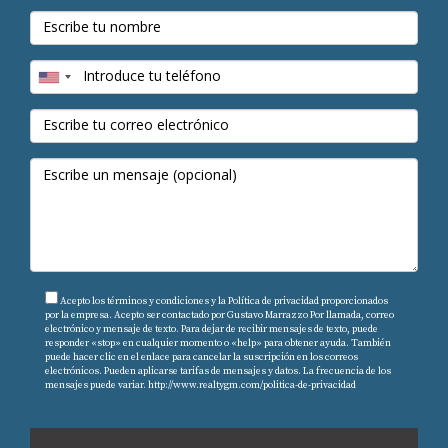
PREGUNTAS FRECUENTES
¿Cómo puedo protegerme contra el
aumento de precios debido a la inflación?
Considera fijar tasas o precios ahora si estás
pensando en comprar o construir pronto; esto
puede ahorrarte dinero a largo plazo.
¿La inflación siempre resulta negativa
para el mercado inmobiliario?
Acepto los términos y condiciones y la Política de privacidad proporcionados
No necesariamente; aunque puede aumentar costos,
por la empresa. Acepto ser contactado por Gustavo Marrazzo Por llamada, correo
electrónico y mensaje de texto. Para dejar de recibir mensajes de texto, puede
también puede elevar valores y oportunidades si se
responder «stop» en cualquier momento o «help» para obtener ayuda. También
puede hacer clic en el enlace para cancelar la suscripción en los correos
maneja adecuadamente.
electrónicos. Pueden aplicarse tarifas de mensajes y datos. La frecuencia de los
mensajes puede variar.
http://www.realtygm.com/politica-de-privacidad
¿Qué tipos de propiedades son más
resistentes a la inflación?