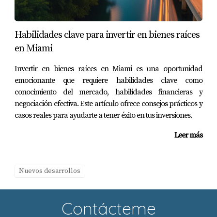
CONCLUSIÓN
En resumen, la inflación tiene un impacto profundo
Habilidades clave para invertir en bienes raíces
tanto en el costo de construcción como en los
en Miami
precios de las propiedades en Miami. Entender estas
dinámicas es crucial para cualquier persona
Invertir en bienes raíces en Miami es una oportunidad
emocionante que requiere habilidades clave como
involucrada en el mercado inmobiliario. Ya sea que
conocimiento del mercado, habilidades financieras y
estés considerando comprar tu primera casa o
negociación efectiva. Este artículo ofrece consejos prácticos y
invertir en propiedades comerciales, mantenerse
casos reales para ayudarte a tener éxito en tus inversiones.
informado sobre cómo la inflación afecta tus
decisiones es esencial. Si tienes preguntas
Leer más
adicionales o deseas discutir cómo estos factores
pueden influir específicamente en tu situación
Nuevos desarrollos
personal o profesional, no dudes en ponerte en
contacto conmigo directamente. Estoy aquí para
ayudarte a navegar este complejo panorama
Contácteme
inmobiliario.