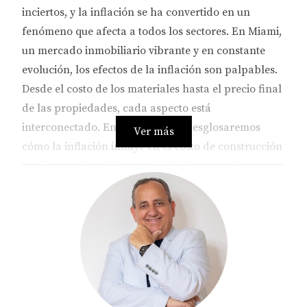
inciertos, y la inflación se ha convertido en un
fenómeno que afecta a todos los sectores. En Miami,
un mercado inmobiliario vibrante y en constante
evolución, los efectos de la inflación son palpables.
Desde el costo de los materiales hasta el precio final
de las propiedades, cada aspecto está
interconectado. En este artículo, desglosaremos
Ver más
cómo la inflación influye en el costo de construcción
y en los precios de las propiedades en esta hermosa
ciudad. Si eres un comprador potencial, un
vendedor o simplemente un curioso del mercado
inmobiliario, este contenido es para ti.
IMPACTO DE LA INFLACIÓN
EN EL COSTO DE