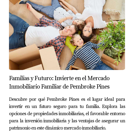
por propiedades nuevas.
Las propiedades existentes pueden ver un
aumento en su valor debido a la escasez
creada por costos elevados.
Demanda y Oferta
La relación entre demanda y oferta también juega
un papel crucial. Si bien algunos compradores
pueden retirarse del mercado debido a precios más
altos, otros pueden verse obligados a actuar
Familias y Futuro: Invierte en el Mercado
rápidamente ante una posible escasez futura. Esto
Inmobiliario Familiar de Pembroke Pines
puede provocar:
Descubre por qué Pembroke Pines es el lugar ideal para
Un aumento temporal en las ventas mientras
invertir en un futuro seguro para tu familia. Explora las
los compradores intentan asegurar
opciones de propiedades inmobiliarias, el favorable entorno
propiedades antes de que suban aún más.
para la inversión inmobiliaria y las ventajas de asegurar un
Una desaceleración posterior si la inflación se
vuelve insostenible.
patrimonio en este dinámico mercado inmobiliario.