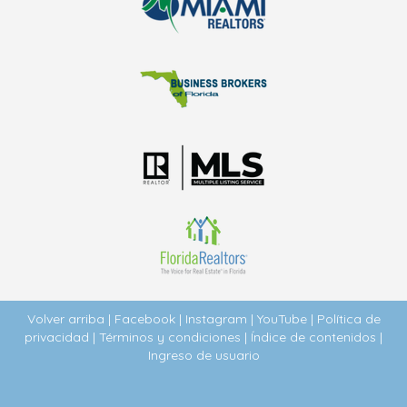
Volver arriba
|
Facebook
|
Instagram
|
YouTube
|
Política de
privacidad
|
Términos y condiciones
|
Índice de contenidos
|
Ingreso de usuario