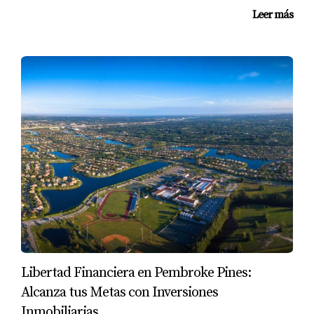
CASOS PRÁCTICOS
Leer más
Para ilustrar estos conceptos, analicemos tres casos
prácticos que muestran cómo la inflación ha
impactado el sector inmobiliario en Miami.
Caso 1: Desarrollo Residencial Nuevo
Un desarrollador local planeó construir un
complejo residencial con 50 unidades. Debido al
aumento del costo del acero y otros materiales, se
vio obligado a aumentar el precio por unidad en un
15%. Este ajuste llevó a una disminución inicial en
las ventas, pero una vez que se completó el proyecto,
todas las unidades fueron vendidas rápidamente
Libertad Financiera en Pembroke Pines:
debido a la alta demanda.
Alcanza tus Metas con Inversiones
Inmobiliarias