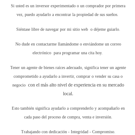
El acero ha visto incrementos del 30% en su
Si usted es un inversor experimentado o un comprador por primera
precio debido a la alta demanda global.
vez, puedo ayudarlo a encontrar la propiedad de sus sueños.
La madera ha experimentado fluctuaciones
drásticas que han afectado tanto a
Siéntase libre de navegar por mi sitio web o déjeme guiarlo.
constructores como a compradores.
Mano de Obra
No dude en contactarme llamándome o enviándome un correo
electrónico
para programar una cita hoy.
La mano de obra también se ve afectada por la
inflación. Los trabajadores demandan salarios más
Tener un agente de bienes raíces adecuado, significa tener un agente
altos para mantener su poder adquisitivo, lo que
comprometido a ayudarlo a invertir, comprar o vender su casa o
incrementa aún más los costos de construcción. Esto
con el más alto nivel de experiencia en su mercado
negocio
puede resultar en:
local.
Aumento del tiempo necesario para completar
proyectos.
Esto también significa ayudarlo a comprenderlo y acompañarlo en
Menor disponibilidad de mano de obra
cada paso del proceso de compra, venta e inversión.
calificada.
EFECTOS EN LOS PRECIOS DE
Trabajando con dedicación - Integridad - Compromiso.