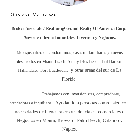
CONSTRUCCIÓN
Gustavo Marrazzo
La inflación afecta directamente el costo de
construcción a través del aumento en los precios de
Broker Associate /
Realtor @ Grand Realty Of America Corp.
los materiales y la mano de obra. Cuando la
Asesor en Bienes Inmuebles, Inversión y Negocios.
inflación sube, los costos asociados a la
construcción también lo hacen, lo que puede llevar
Me especializo en condominios, casas unifamiliares y nuevos
a retrasos en proyectos y ajustes en los
desarrollos en Miami Beach, Sunny Isles Beach, Bal Harbor,
presupuestos.
y otras areas del sur de La
Hallandale,
Fort Lauderdale
Florida.
Materiales de Construcción
Los materiales como el acero, la madera y el
Trabajamos con inversionistas, compradores,
Ayudando a personas como usted con
cemento son esenciales para cualquier proyecto.
vendedores e inquilinos.
Con el aumento de la demanda y la escasez
necesidades de bienes raíces residenciales, comerciales o
provocada por problemas logísticos y económicos,
Negocios en Miami, Broward, Palm Beach, Orlando y
estos precios pueden dispararse. Por ejemplo:
Naples.