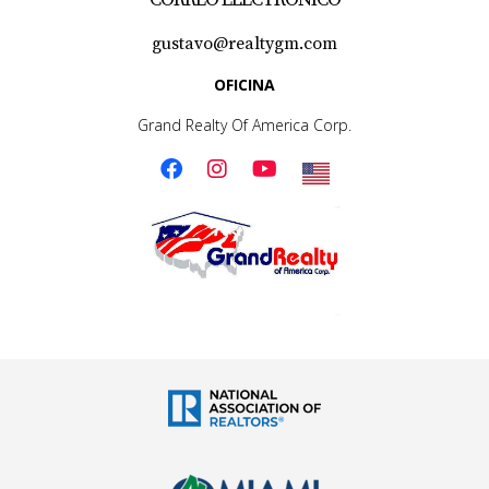
consulta específica sobre tu situación inmobiliaria.
¡No dudes en contactarme!
gustavo@realtygm.com
OFICINA
Grand Realty Of America Corp.